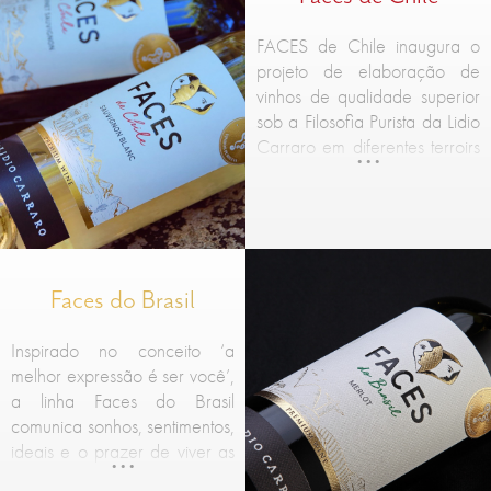
FACES de Chile inaugura o
projeto de elaboração de
vinhos de qualidade superior
sob a Filosofia Purista da Lidio
Carraro em diferentes terroirs
do mundo.
Faces do Brasil
Inspirado no conceito ‘a
melhor expressão é ser você’,
a linha Faces do Brasil
comunica sonhos, sentimentos,
ideais e o prazer de viver as
boas coisas da vida.