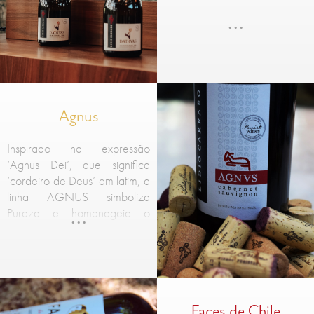
Agnus
Inspirado na expressão
‘Agnus Dei’, que significa
‘cordeiro de Deus’ em latim, a
linha AGNUS simboliza
Pureza e homenageia o
terroir de Encruzilhada do Sul,
município conhecido como a
“Terra do Cordeiro”.
Faces de Chile