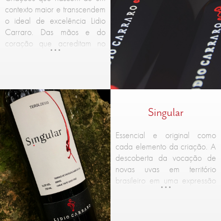
contexto maior e transcendem
o ideal de excelência Lidio
Carraro. Das mãos e do
coração que acreditam no
vinho maior, no vinho
autêntico, resultado da terra,
da natureza, da doação e do
amor.
Singular
Essencial e original como
cada elemento da criação. A
descoberta da vocação de
novas uvas em território
brasileiro em uma expressão
pura e incomparável.