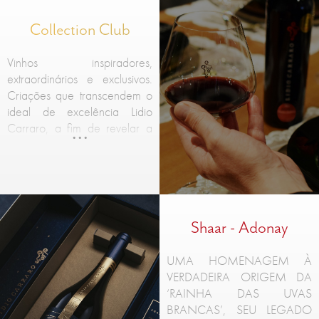
ancorado em várias
Collection Club
dimensões, mas com apenas
um propósito: a expressão
autêntica na arte dos melhores
Vinhos inspiradores,
vinhos.
extraordinários e exclusivos.
Criações que transcendem o
ideal de excelência Lidio
Carraro, a fim de revelar a
poesia existente dentro de
cada garrafa.
Shaar - Adonay
UMA HOMENAGEM À
VERDADEIRA ORIGEM DA
‘RAINHA DAS UVAS
BRANCAS’, SEU LEGADO