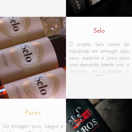
Selo
O projeto Selo nasce da
inquietude em entregar algo
novo, especial e único para
uma demanda latente com a
chancela de qualidade e
valores da Vinícola. Vinhos
com a suavidade na medida
certa para paladares que
buscam elegância e leveza.
Puro's
Da linhagem pura, íntegra e