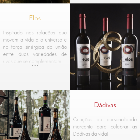
Elos
Inspirado nas relações que
movem a vida e o universo e
na força sinérgica da união
entre duas variedades de
uvas que se complementam.
Dádivas
Criações de personalidade
marcante para celebrar as
Dádivas da vida!