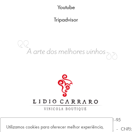
Youtube
Tripadvisor
A arte dos melhores vinhos
Vinicola Lidio Carraro LTDA - CNPJ: 04.304.539/0001-95
Utilizamos cookies para oferecer melhor experiência,
C2C Comércio Integrado de Vinhos e Acessórios LTDA - CNPJ: