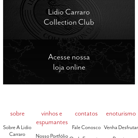
Lidio Carraro
Collection Club
Acesse nossa
loja online
sobre
vinhos e
contatos
enoturismo
espumantes
Sobre A Lidio
Fale Conosco
Venha Desfrutar
Carraro
Nosso Portfólio