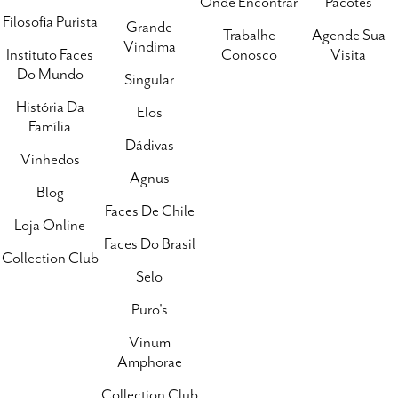
Onde Encontrar
Pacotes
Filosofia Purista
Grande
Trabalhe
Agende Sua
Vindima
Instituto Faces
Conosco
Visita
Do Mundo
Singular
História Da
Elos
Família
Dádivas
Vinhedos
Agnus
Blog
Faces De Chile
Loja Online
Faces Do Brasil
Collection Club
Selo
Puro's
Vinum
Amphorae
Collection Club