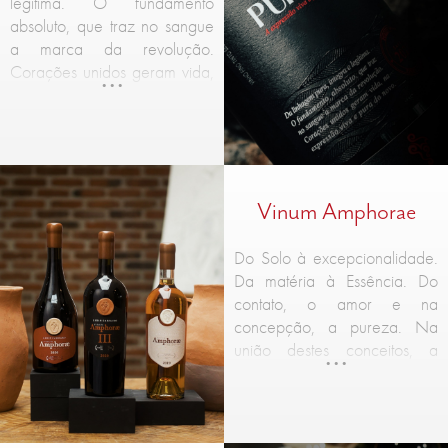
legítima. O fundamento
absoluto, que traz no sangue
a marca da revolução.
Corações unidos geram vida,
na expressão viva e pura do
novo.
Vinum Amphorae
Do Solo à excepcionalidade.
Da matéria à Essência. Do
contato, o amor e na
concepção, a pureza. Na
união destes conceitos, a
origem ao extraordinário. Um
resgate ao íntimo de outrora,
pautada pelos ensinamentos
da mínima intervenção,