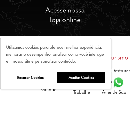
Acesse nossa
loja online
Utilizamos cookies para oferecer melhor experiência,
melhorar o desempenho, analisar como você interage
sobre
vinhos e
contatos
enoturismo
em nosso site e personalizar conteúdo.
espumantes
Sobre A Lidio
Fale Conosco
Venha Desfrutar
Carraro
Recusar Cookies
Aceitar Cookies
Nosso Portfólio
Onde Encontrar
Pacotes
Filosofia Purista
Grande
Trabalhe
Agende Sua
Vindima
Instituto Faces
Conosco
Visita
Do Mundo
Singular
História Da
Elos
Família
Dádivas