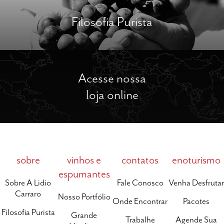
Filosofia Purista
Acesse nossa
loja online
sobre
vinhos e
contatos
enoturismo
espumantes
Sobre A Lidio
Fale Conosco
Venha Desfrutar
Carraro
Nosso Portfólio
Onde Encontrar
Pacotes
Filosofia Purista
Grande
Trabalhe
Agende Sua