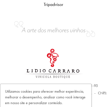
Tripadvisor
A arte dos melhores vinhos
Vinicola Lidio Carraro LTDA - CNPJ: 04.304.539/0001-95
Utilizamos cookies para oferecer melhor experiência,
C2C Comércio Integrado de Vinhos e Acessórios LTDA - CNPJ:
melhorar o desempenho, analisar como você interage
35.823.268/0001-08
em nosso site e personalizar conteúdo.